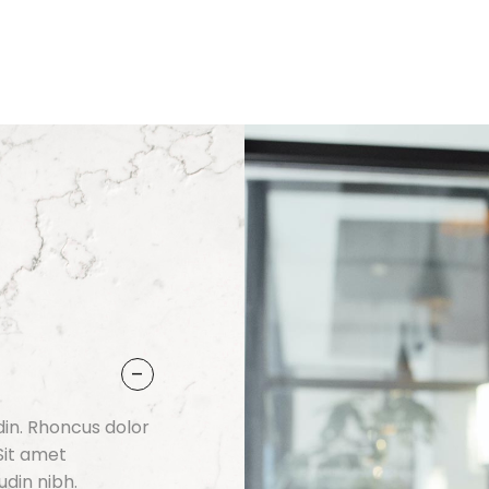
-
din. Rhoncus dolor
Sit amet
udin nibh.