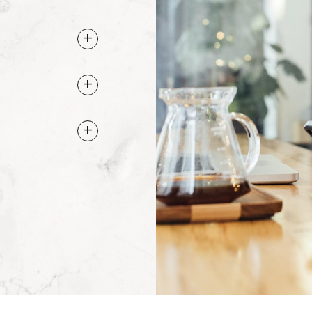
+
+
+